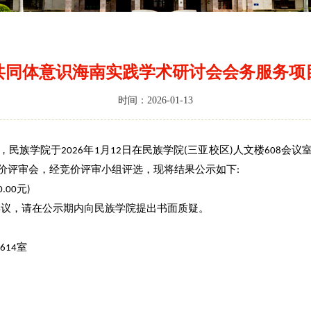
共同体意识海南实践学术研讨会会务服务项
时间：2026-01-13
，民族学院于
年
月
日在民族学院
三亚校区
人文楼
会议
202
6
1
12
(
)
608
价评审会，经竞价评审小组评选，现将结果公示如下
:
元
0.00
)
异议，请在公示期内向民族学院提出书面质疑。
楼
室
614