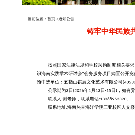
当前位置：
首页
->
通知公告
铸牢中华民族
按照国家法律法规和学校采购制度相关要求
识海南实践学术研讨会”
会务服务项目购置公开竞
预中选单位：五指山祺辰文化艺术
有限公司
(4
353
公示期为
日
年
月
日
日
，如有
3
(202
6
1
13
-
15
)
联系人
谢老师，联系电话
。
:
:13368952320
联系地址
海南热带海洋学院三亚校区人文
: