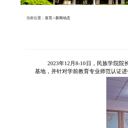
当前位置：
首页
->
新闻动态
2023年
12
月
8
-
10
日，民族学院
院
基地
，并针对
学前教育专业
师范
认证
进