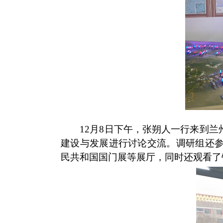
12
月
8
日下午，张朔人一行来到兰
建设与发展进行讨论交流。
调研组还
民共和国国门展
等展厅，同时还观看了